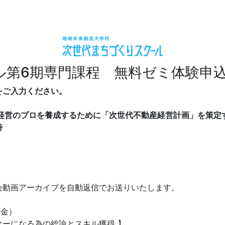
ル第6期専門課程 無料ゼミ体験申
をご入力ください。
経営のプロを養成するために「次世代不動産経営計画」を策定す
時
会動画アーカイブを自動返信でお送りいたします。
（金）
ーになる為の総論とスキル獲得 】