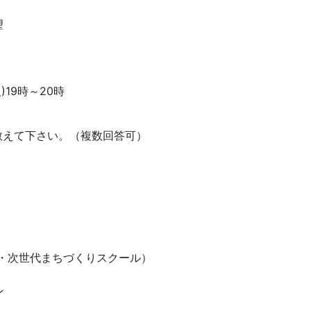
望
)19時～20時
教えて下さい。（複数回答可）
）
）
リノ・次世代まちづくりスクール）
ン