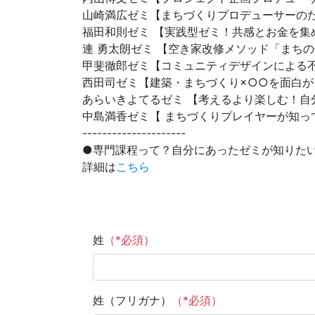
山崎満広ゼミ【まちづくりプロデューサーのた
福田和則ゼミ 【実践型ゼミ！共感とお金を集
連 勇太朗ゼミ 【空き家改修メソッド「まち
甲斐徹郎ゼミ【コミュニティデザインによる
西田司ゼミ【建築・まちづくり×○○を面白が
あらいきよてるゼミ 【考えるより楽しむ！
中島満香ゼミ【 まちづくりプレイヤーが知っ
---------------------
●専門課程って？自分にあったゼミが知りた
詳細は
こちら
姓
（*必須）
姓（フリガナ）
（*必須）